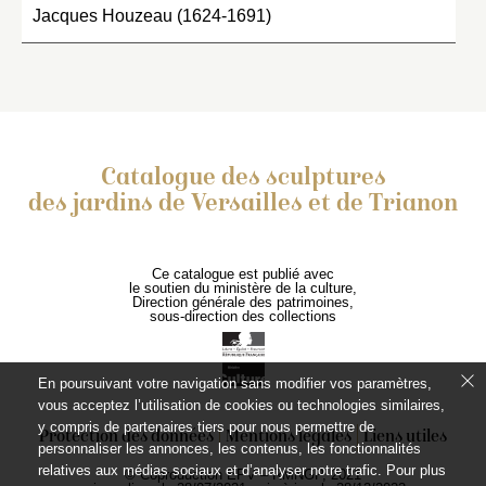
Jacques Houzeau (1624-1691)
Catalogue des sculptures
des jardins de Versailles et de Trianon
Ce catalogue est publié avec
le soutien du ministère de la culture,
Direction générale des patrimoines,
sous-direction des collections
En poursuivant votre navigation sans modifier vos paramètres,
vous acceptez l’utilisation de cookies ou technologies similaires,
y compris de partenaires tiers pour nous permettre de
Protection des données
Mentions légales
Liens utiles
personnaliser les annonces, les contenus, les fonctionnalités
relatives aux médias sociaux et d’analyser notre trafic. Pour plus
© Coproduction EPV – RMNGP, 2021