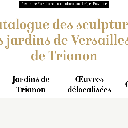
Alexandre Maral, avec la collaboration de Cyril Pasquier
talogue des sculptu
s jardins de Versailles
de Trianon
Jardins de
Œuvres
Trianon
délocalisées