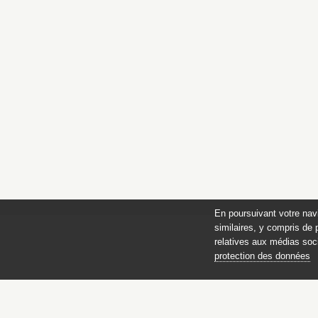
En poursuivant votre nav
similaires, y compris de 
relatives aux médias soci
protection des données
des 