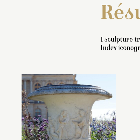
Résu
1 sculpture t
Index iconog
I
v
bl
p
d