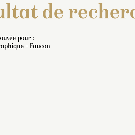
ltat de recher
rouvée pour :
raphique = Faucon
nventaire de 1707 : « Deux
azes couverts, de marbre
anc, de cinq pieds quatre
ouces de haut, ornez
’une pomme de pin