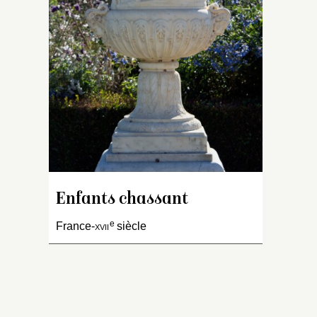
c
le
fe
m
m
av
au
a
s
f
e
de
d’
Enfants chassant
et
e
France-
xvii
siècle
c