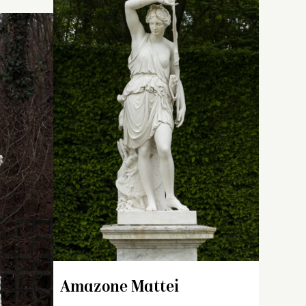
0 à
e
en
n 2011 à
Moulage exécuté en 2017 à
ée
alisé à la
partir de l’œuvre originale
r l’œuvre
(
MR 2074
) mise à l’abri en
), mise à
2016.
Installée en février 2017 sur
r la
l’allée Royale.
e d’Eau.
Amazone Mattei