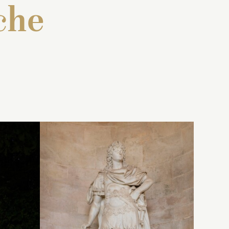
che
ne
 : « Un
Inventaire de 1707 : « Une
en
anc, de
statue de marbre blanc, en
ces,
pied, représentant une
 à
on, ayant
amazone couverte d’une
 orné
draperie légère jusqu’aux