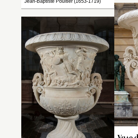
Jean-Baptiste Poultier (1653-1719)
In
a
e
pi
o
mo
ba
d
re
s
d
Ho
el