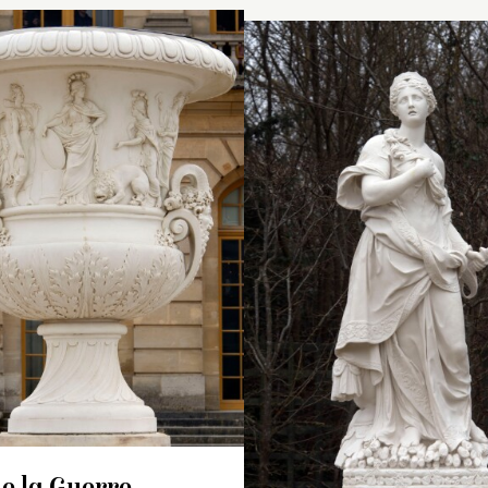
Moulage exécuté en 202
partir de l’œuvre original
(
MR 1771
) mise à l’abri 
2019.
Moulage exécuté e
Installé en 2021 sur l’all
partir d’un moule ré
Royale.
ventaire de 1707 : « Un
e
fin du
xix
siècle su
utre vaze de marbre blanc
originale (
MR 2799
n quatre morceaux, de six
l’abri en 2013.
eds huit pouces de haut,
Disposé en 2015 su
rné de gaudrons sur la
terrasse du parterr
ulure d’en haut et d’un
s-relief autour du corps
u vase dans lequel est
présenté, d’un côté, le
ecours que la France
onna aux Impériaux en
ngrie contre les Turcs ;
le y paroist passant sur