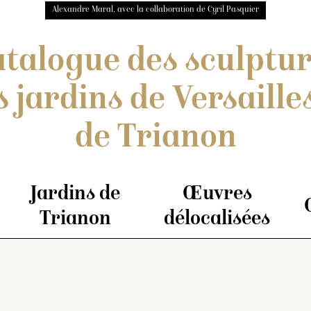
Alexandre Maral, avec la collaboration de Cyril Pasquier
talogue des sculptu
s jardins de Versailles
de Trianon
Jardins de
Œuvres
Trianon
délocalisées