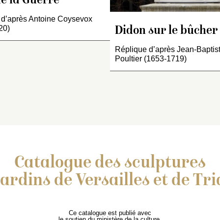
e la Guerre
es Turcs renversez et
ivant les fuyards avec un
 d’après Antoine Coysevox
uclier de ses armes, sur
20)
Didon sur le bûcher
quel un aigle est soutenu,
, de l’autre côté, il est
Réplique d’après Jean-Baptis
eprésenté l’Espagne…
Poultier (1653-1719)
Catalogue des sculptures
jardins de Versailles et de Tr
Ce catalogue est publié avec
le soutien du ministère de la culture,