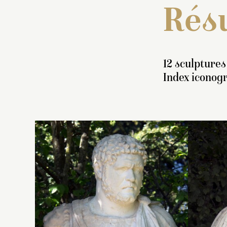
Résu
12 sculptures
Index iconogr
In
bu
do
d
p