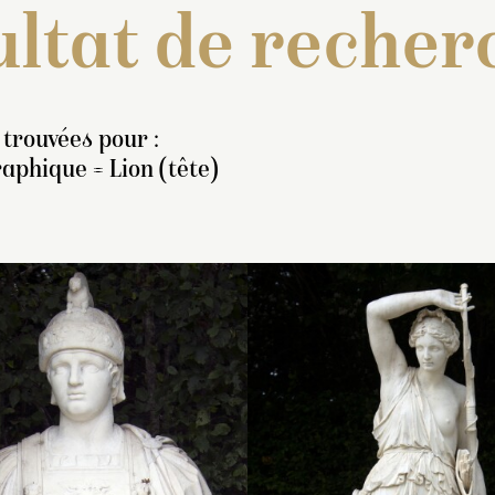
ltat de recher
 trouvées pour :
aphique = Lion (tête)
ventaire de 1722 : « Un
Inventaire de 1707 : « U
Inventaire de 1707
ste, vêtu à la romaine,
statue de marbre blanc, 
buste de marbre bl
nt la tête est une copie
pied, représentant le roy
deux pieds six pou
u
Caracalla antique
. Il a un
vêtu d’une cotte d’armes
représentant Scipi
ied 9 pouces de haut sur
la romaine orné [
un casque en teste
sic
] de