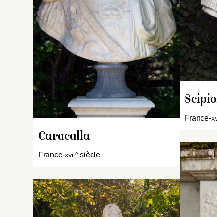
au
p
es
Scipi
France-
xv
Caracalla
e
France-
xvii
siècle