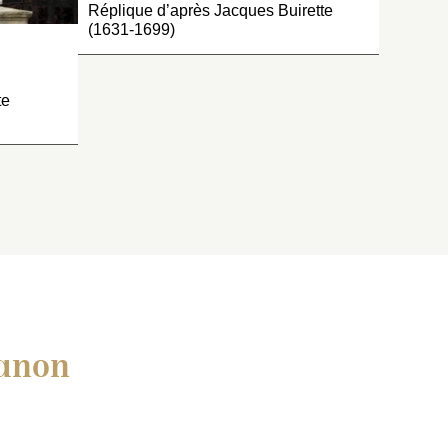
Réplique d’après Jacques Buirette
(1631-1699)
te
ianon