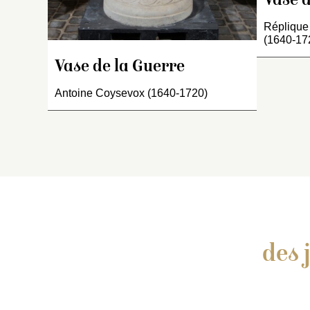
Vase d
d
su
Réplique
bo
(1640-17
le
et
Vase de la Guerre
r
Antoine Coysevox (1640-1720)
des 