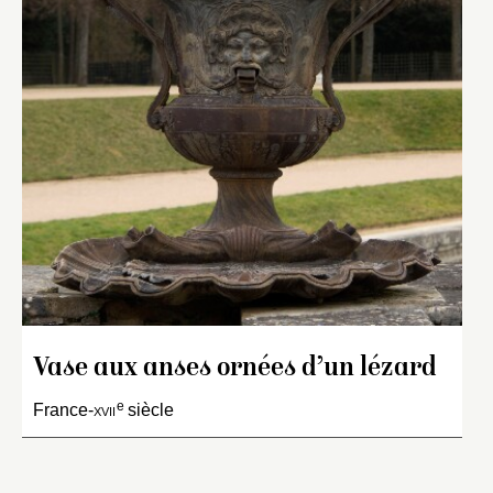
Vase aux anses ornées d’un lézard
e
France-
xvii
siècle