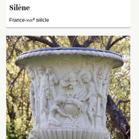
Silène
e
France-
xvii
siècle