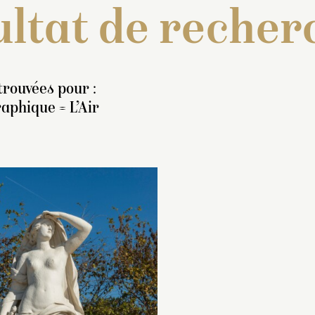
ltat de recher
trouvées pour :
aphique = L’Air
nventaire de 1707 : « Une
Moulage exécuté e
tatue en pied, de marbre
partir de l’œuvre or
anc, représentant l’
Air
(
MR 2022
) mise à l
ous la figure d’une femme
même année.
resque nue, ayant le bras
Installé en 2008 su