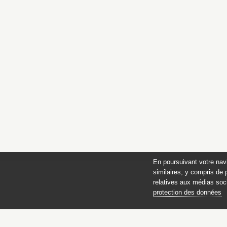
En poursuivant votre nav
similaires, y compris de 
relatives aux médias soci
protection des données
des 