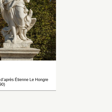
t la main gauche levez
parterre d’Eau.
r-dessus sa teste et
nant un voille qui passe
r l’autre bras et tient, de la
ain droite, un caméléon à
ôté de sa hanche. à côté
e la jambe gauche est un
gle qui s’élève sur ses
rs, regardant la figure qui
t soutenue avec l’aigle
r-derrière d’un nuage.
le a, de hauteur, six pieds
nze pouces et a étté
aite…
 d’après Étienne Le Hongre
90)