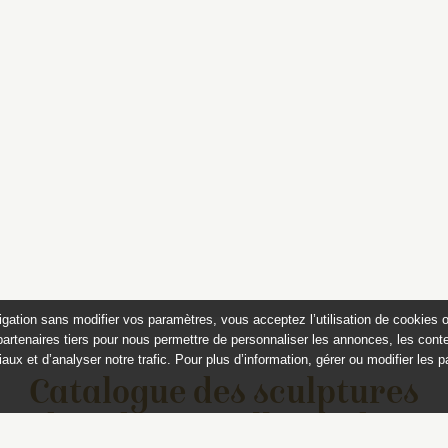
igation sans modifier vos paramètres, vous acceptez l’utilisation de cookies 
partenaires tiers pour nous permettre de personnaliser les annonces, les conte
aux et d’analyser notre trafic. Pour plus d’information, gérer ou modifier les 
Catalogue des sculptures
jardins de Versailles et de Tr