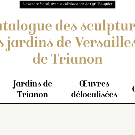
Alexandre Maral, avec la collaboration de Cyril Pasquier
talogue des sculptu
s jardins de Versailles
de Trianon
Jardins de
Œuvres
Trianon
délocalisées