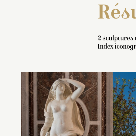
Résu
2 sculptures 
Index iconogr
I
s
bl
s
p