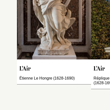
e
pa
te
su
m
c
d
ai
se
es
pa
El
o
L’Air
L’Air
f
Étienne Le Hongre (1628-1690)
Réplique
(1628-16