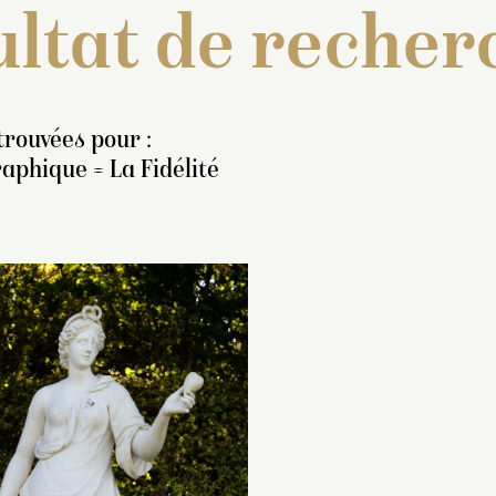
ltat de recher
trouvées pour :
aphique = La Fidélité
nventaire de 1707 : « Une
Moulage exécuté e
tatue de marbre blanc, en
partir de l’œuvre or
ied, représentant
la
(
MR 2014
) mise à l
délité
, sous la figure d’une
2011.
emme ayant une tresse de
Installé en 2012 sur