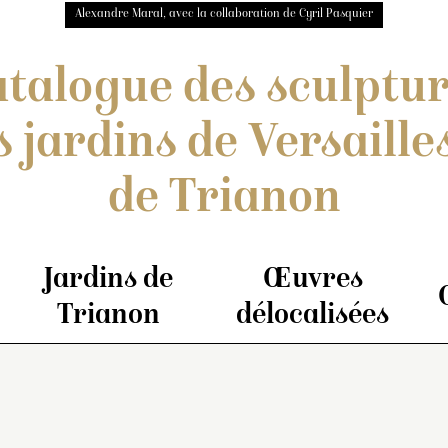
Alexandre Maral, avec la collaboration de Cyril Pasquier
talogue des sculptu
s jardins de Versailles
de Trianon
Jardins de
Œuvres
Trianon
délocalisées