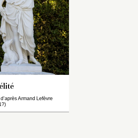
heveux nouez sur la teste.
Royale.
le tient de la main
auche, à demie levée, un
ur, qu’elle regarde, et, de
 droite, soutient une
aperie dont elle est toute
uverte, à la réserve de la
melle, de l’espaulle et du
as droit qui sont nuds. à
té du pied droit, il y a un
ien qui la regarde. Cette
gure est de six pieds dix
ouces. Fait par…
élité
 d’après Armand Lefèvre
1?)