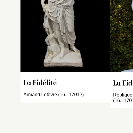
c
El
g
cœ
la
dr
co
ma
br
cô
ch
fi
p
La Fidélité
La Fid
Armand Lefèvre (16..-1701?)
Réplique
(16..-170