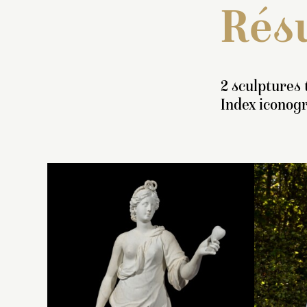
Résu
2 sculptures 
Index iconogr
I
s
p
Fi
f