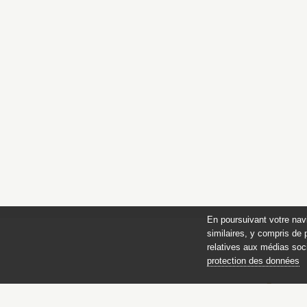
En poursuivant votre nav
similaires, y compris de 
relatives aux médias soci
protection des données
des 