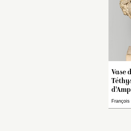
Vase 
Téthys
d’Amph
François