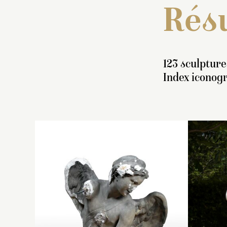
Résu
123 sculpture
Index iconog
P
ha
L
« 
B