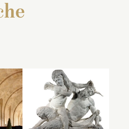
che
 : « Une
Inventaire de 1707 : « Un
lanc,
grouppe de marbre blanc,
Vénus
représentant Pluton, en
n droite
pied, enlevant Proserpine,
uée
ssant la
et Cyannée, couchée par