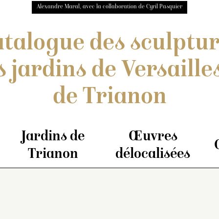
Alexandre Maral, avec la collaboration de Cyril Pasquier
talogue des sculptu
s jardins de Versailles
de Trianon
Jardins de
Œuvres
Trianon
délocalisées