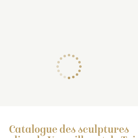
palmiers; à sa gauche, 
victoire qui attache des
écussons à un des
palmiers; à droite, la vert
héroïque, debout,…
Catalogue des sculptures