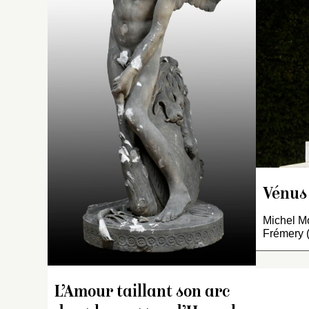
M
e
in
m
E
17
1
co
bl
A
l
B
Vénus
pa
Michel Mo
e
Frémery (
1
D
c
L’Amour taillant son arc