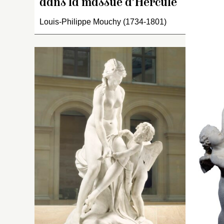
dans la massue d’Hercule
Louis-Philippe Mouchy (1734-1801)
L
C
«
ro
un
pr