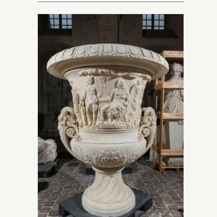
une
dessus,
t unie et
é de
rs. Le
n
orné d’un
ésente de
marines
t,
 et des
st orné
n
nd
s
x et, la
che, de
ne,
n