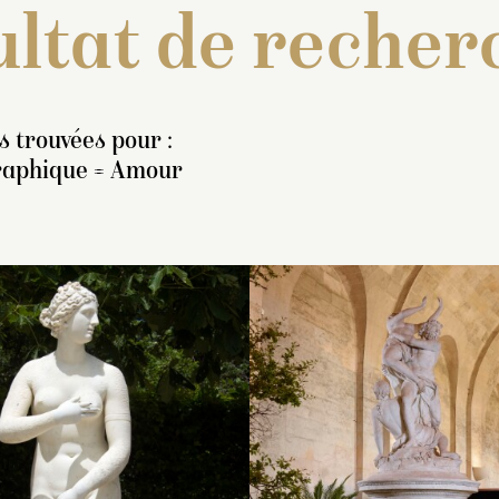
ltat de recher
s trouvées pour :
raphique = Amour
arfait paiement en 1780, à
Groupe représentant un
Inventaire de 1707
uteur de 6000 livres, à
Amour combattant un
statue de marbre b
ouis-Philippe Mouchy pour
satyre. Le satyre, nu, est
représentant une 
la copie de l’
Amour
de
vêtu seulement d’une
nue, portant la mai
ouchardon ».
draperie en écharpe, no
sur son sein et bai