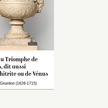
et de fleurs, avec 
pomme de pin au-
la moulure d’en hau
le dessous entour
branches de laurie
Inventaire de 1707 : « U
corps du vaze est 
vaze de marbre blanc en
bas-relief qui repr
quatre morceaux, de six
[
sic
] triomphes de 
pieds huit pouces de hau
[
sic
] par des tritons
orné de gaudrons sur la
nayades. Le bas e
moulure d’en haut et d’u
de feuilles de refe
du Triomphe de
bas-relief autour du corp
meslées de rinceau
, dit aussi
du vaze, dans lequel est
gorge du pied d’ou
itrite ou de Vénus
représenté la Paix de
cannelures.…
Nimègue. Le roy y est
 Girardon (1628-1715)
représenté sur une des
faces, habillé à la Romai
couvert d’un manteau
fleurdelisé, assis sous u
rideau soutenu par des