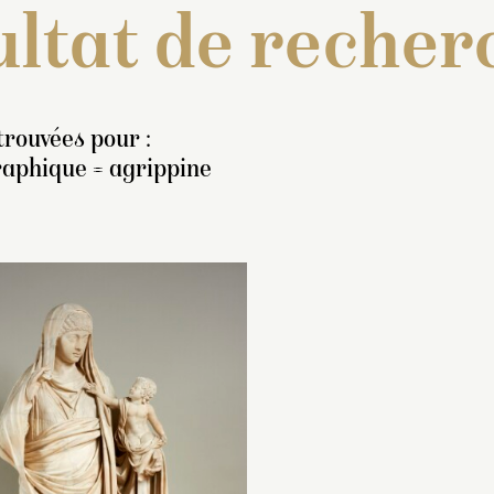
ltat de recher
trouvées pour :
raphique = agrippine
ventaire de 1707 : « Un
Inventaire de 1707
uste de marbre blanc, de
statue antique, de
eux pieds, copié d’après
blanc, représentan
antique, représentant
Agripine. Elle a sur
grippine, ses cheveux en
un grand manteau 