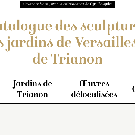
Alexandre Maral, avec la collaboration de Cyril Pasquier
talogue des sculptu
s jardins de Versailles
de Trianon
Jardins de
Œuvres
Trianon
délocalisées