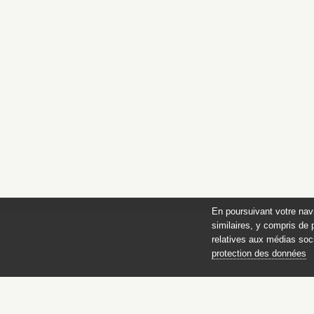
En poursuivant votre nav
similaires, y compris de 
relatives aux médias soci
protection des données
des 