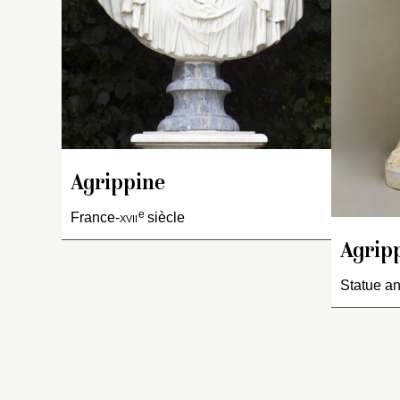
b
de
le
c
P
Agrippine
e
France-
xvii
siècle
Agrip
Statue an