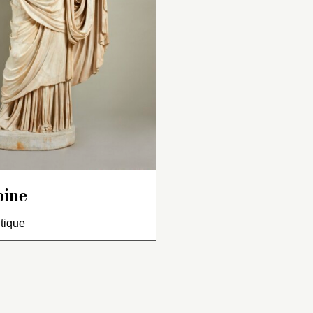
oucles, pendants des
couvre tout le corps
ux côtez de la teste, et
bras et descend su
s épaules toutes
robbe jusqu’au-de
ouvertes d’une draperie.
des genoux ; elle t
osé sur un pied d’ouche ».
manteau de la main
et soutient, sur so
gauche, son fils qui
présente la main dr
Cette figure a, de 
six pieds. Un doigt
droite et deux à la
d’Agripine sont em
sa draperie est tou
pine
mutilée. La teste…
tique