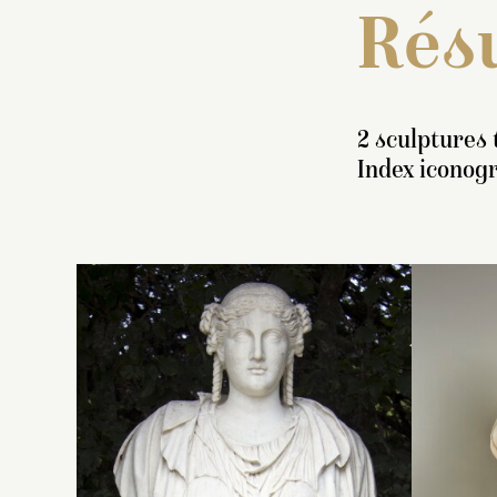
Résu
2 sculptures 
Index iconog
In
b
d
l’
A