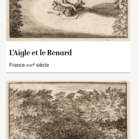
L’Aigle et le Renard
e
France-
xvii
siècle