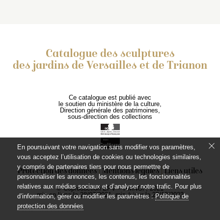
Catalogue des sculptures
des jardins de Versailles et de Trianon
Ce catalogue est publié avec
le soutien du ministère de la culture,
Direction générale des patrimoines,
sous-direction des collections
En poursuivant votre navigation sans modifier vos paramètres,
vous acceptez l’utilisation de cookies ou technologies similaires,
y compris de partenaires tiers pour nous permettre de
Protection des données
Mentions légales
Liens utiles
personnaliser les annonces, les contenus, les fonctionnalités
relatives aux médias sociaux et d’analyser notre trafic. Pour plus
© Coproduction EPV – RMNGP, 2021
mis en ligne le 28/07/2021, mis à jour le 28/12/2023
d’information, gérer ou modifier les paramètres :
Politique de
protection des données