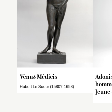
tê
ga
dr
s
g
d
Vénus Médicis
Adonis
homme
Hubert Le Sueur (1580?-1658)
Jeune 