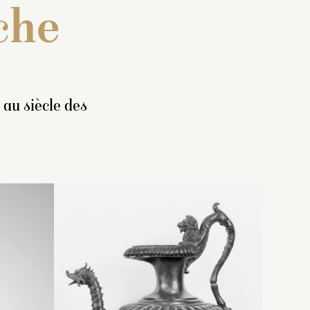
che
 au siècle des
ne
lptures
Inventaire des sculptures
ux
1698] :
de Meudon, [1697-1698] :
 un
onze,
« Une figure de bronze,
re.
une
représentant une
Vénus de