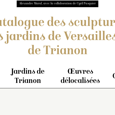
Alexandre Maral, avec la collaboration de Cyril Pasquier
talogue des sculptu
s jardins de Versailles
de Trianon
Jardins de
Œuvres
Trianon
délocalisées