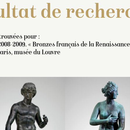
ltat de recher
trouvées pour :
2008-2009. « Bronzes français de la Renaissance
Paris, musée du Louvre
tatue représentant une
Inventaire de 1722 : « U
Inventaire des scu
énus nue, les pieds sur
burette de bronze de de
de Meudon, [1697-
s patins, posant sur la
pieds et demy de haut et
« Une figure de br
ambe gauche et ayant la
pied 4 pouces de diamett
représentant un je