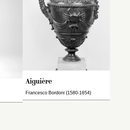
i
as droit
Médicis
, de quatre pieds
s
he à demy
onze pouces de haut
ton de
compris la plinte. Fondu
ans
[
sic
] par les Kellers en
né.
 jambe
1687 ».
tre un
 figure
Inventaire de 1722 : « La
e haut,
Vénus de Médicis
, figure en
de
Fondu par
pied, nue, ayant un dauphin
 ».
à côté de la jambe sur
é
laquelle elle pose, sur
lequel se joue [
sic
] deux
Aiguière
ur
enfans moulez sur l’antique;
,
d’environ 5 pieds ».
Francesco Bordoni (1580-1654)