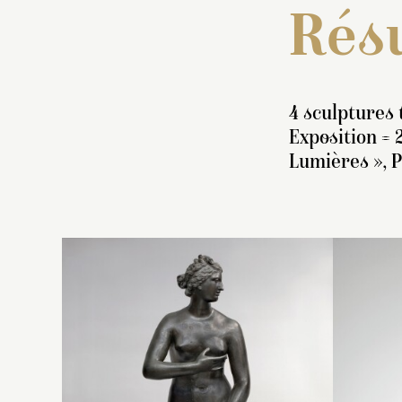
Résu
4 sculptures 
Exposition = 
Lumières », 
S
V
de
j