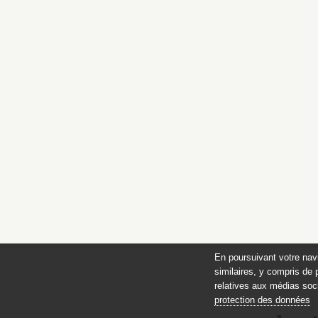
En poursuivant votre nav
similaires, y compris de 
relatives aux médias soci
protection des données