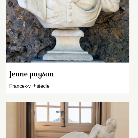
Jeune paysan
e
France-
xviii
siècle