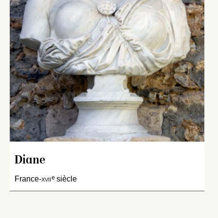
Diane
e
France-
xvii
siècle