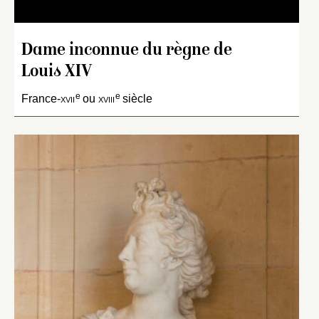
Dame inconnue du règne de
Louis XIV
e
e
France-
xvii
ou
xviii
siècle