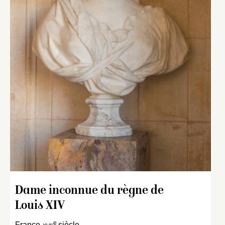
Dame inconnue du règne de
Louis XIV
e
France-
xvii
siècle