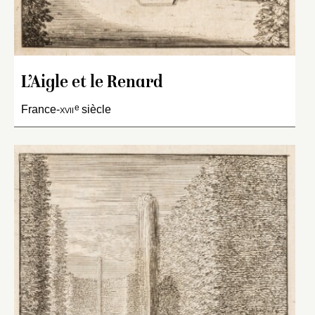
L’Aigle et le Renard
e
France-
xvii
siècle