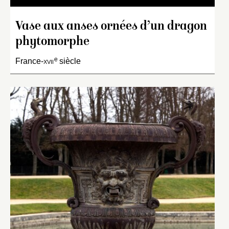
Vase aux anses ornées d’un dragon
phytomorphe
e
France-
xvii
siècle