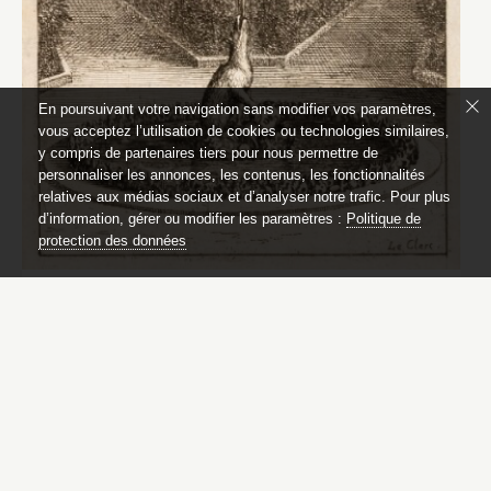
En poursuivant votre navigation sans modifier vos paramètres,
vous acceptez l’utilisation de cookies ou technologies similaires,
y compris de partenaires tiers pour nous permettre de
personnaliser les annonces, les contenus, les fonctionnalités
relatives aux médias sociaux et d’analyser notre trafic. Pour plus
d’information, gérer ou modifier les paramètres :
Politique de
protection des données
Le Loup et la Tête
Étienne Le Hongre (1628-1690)