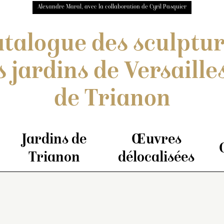
Alexandre Maral, avec la collaboration de Cyril Pasquier
talogue des sculptu
s jardins de Versailles
de Trianon
Jardins de
Œuvres
Trianon
délocalisées