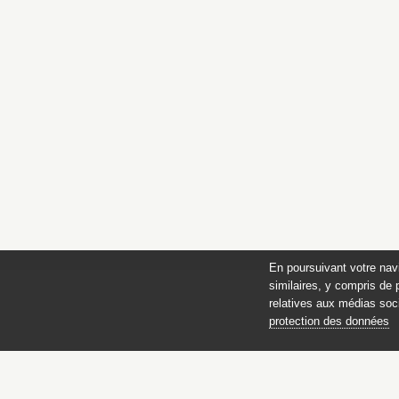
En poursuivant votre nav
similaires, y compris de 
relatives aux médias soci
protection des données
des 