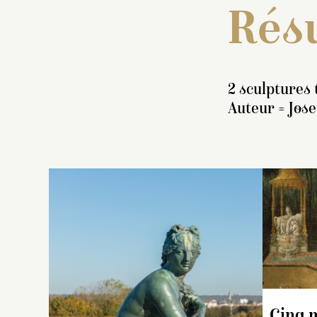
Résu
2 sculptures 
Auteur = Jose
I
s
r
nu
r
Cinq 