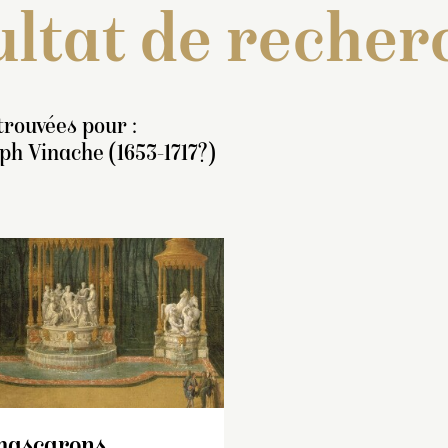
ltat de recher
trouvées pour :
ph Vinache (1653-1717?)
nventaire de 1707 : « Une
Paiements à Jose
tatue de bronze,
Vinache de novem
eprésentant une Vénus
à septembre 1705 
e sortant du bain,
travail en cours de
egardant par-dessus
masques de bronz
mascarons