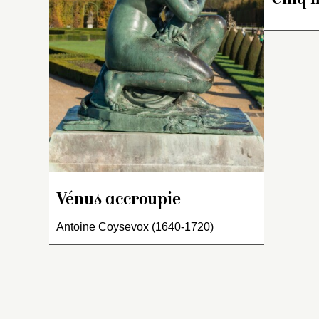
l’
l
q
l’
b
cu
un
co
u
to
co
p
Vénus accroupie
I
Antoine Coysevox (1640-1720)
fi
V