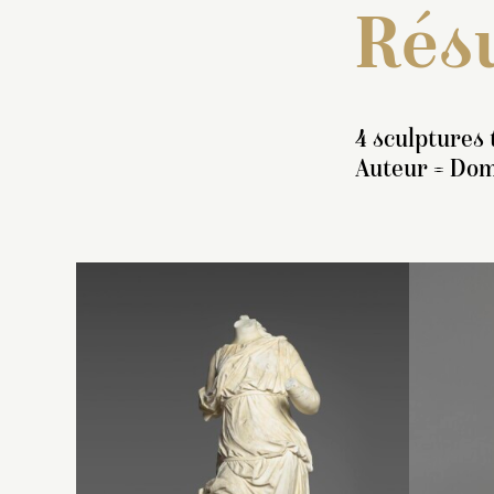
Résu
4 sculptures 
Auteur = Domi
I
s
p
a
nu