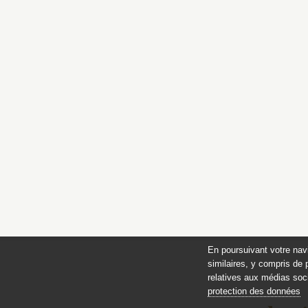
En poursuivant votre nav
similaires, y compris de 
relatives aux médias soci
protection des données