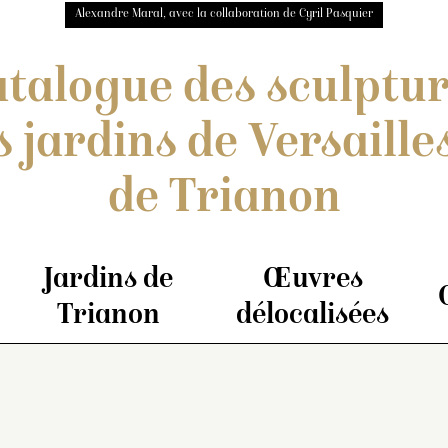
Alexandre Maral, avec la collaboration de Cyril Pasquier
talogue des sculptu
s jardins de Versailles
de Trianon
Jardins de
Œuvres
Trianon
délocalisées