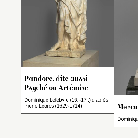
ma
ro
po
p
an
cô
ha
p
F
pe
g
Pandore, dite aussi
I
Psyché ou Artémise
f
p
Dominique Lefebvre (16..-17..) d’après
Pierre Legros (1629-1714)
Mercu
r
Dominique