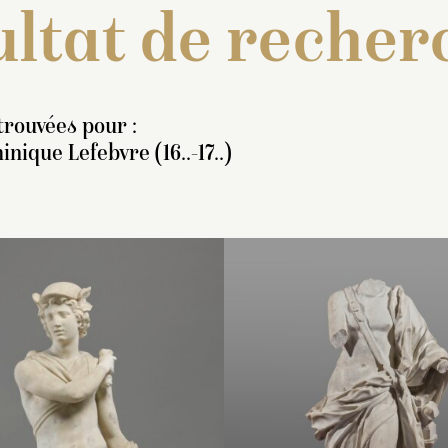
ltat de recher
trouvées pour :
nique Lefebvre (16..-17..)
nventaire de 1707 : « Une
Inventaire de 1707 : « U
Inventaire de 1707
tatue de marbre blanc, en
statue de marbre blanc, 
statue de marbre b
ied, représentant Pandore,
pied, représentant une
pied, représentant
yant une jambe et les bras
Diane ayant un diadème
ayant sur la teste 
ds. Elle soutient de la
orné d’un croissant sur l
bonnet aislé. Le de