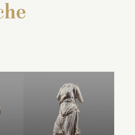
che
ne
 : « Une
Inventaire de 1707 : « Une
en
lanc, en
statue de marbre blanc, en
 Mercure
pied, représentant un
son
Apollon ayant la teste
a
rrière du
couronnée de laurier avec