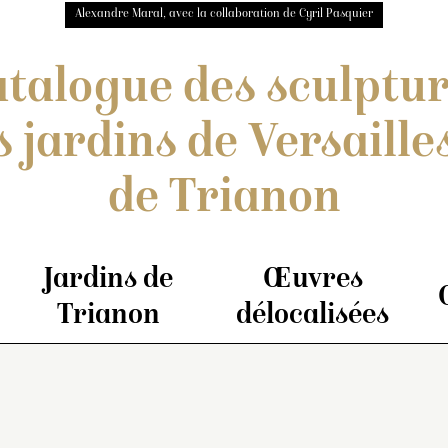
Alexandre Maral, avec la collaboration de Cyril Pasquier
talogue des sculptu
s jardins de Versailles
de Trianon
Jardins de
Œuvres
Trianon
délocalisées