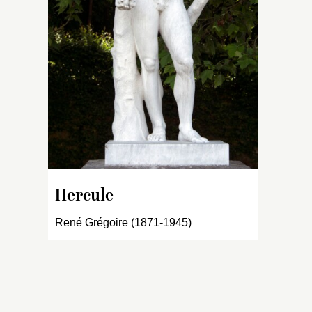
tr
ni
po
dé
pa
po
d
su
br
d
et
t
r
Hercule
René Grégoire (1871-1945)