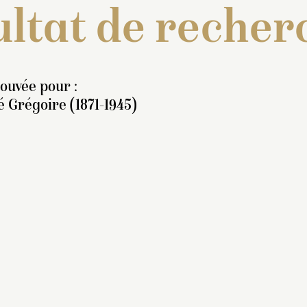
ltat de recher
rouvée pour :
 Grégoire (1871-1945)
tatue représentant un
rcule, nu, barbu,
gardant à gauche. Il pose
r la jambe droite à côté
 laquelle se trouve un