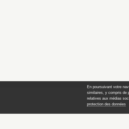
En poursuivant votre nav
similaires, y compris de 
relatives aux médias soci
protection des données
des 