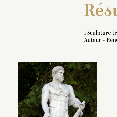
Résu
1 sculpture t
Auteur = René
S
He
re
su
de