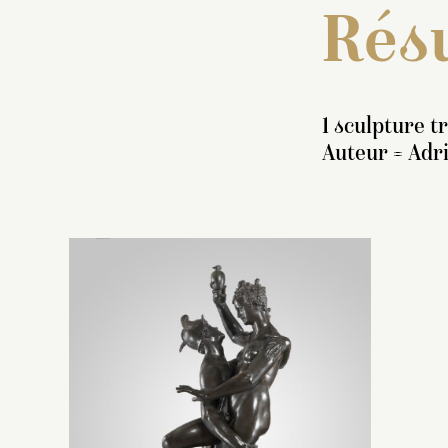
Résu
1 sculpture t
Auteur = Adri
In
g
r
en
P