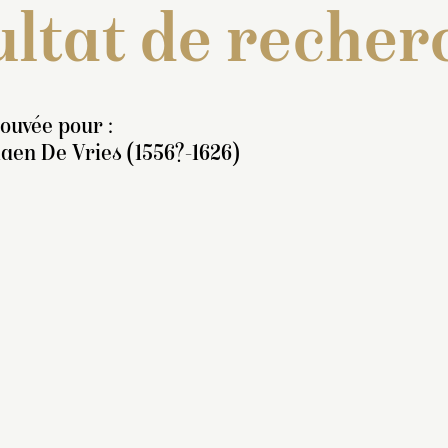
ltat de recher
rouvée pour :
aen De Vries (1556?-1626)
ventaire de 1707 : « Un
rouppe de bronze
eprésentant Mercure nud,
 pied, qui enlève
andore. Il a son bonnet