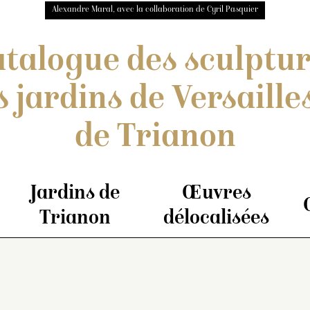
Alexandre Maral, avec la collaboration de Cyril Pasquier
talogue des sculptu
s jardins de Versailles
de Trianon
Jardins de
Œuvres
Trianon
délocalisées