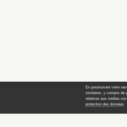
En poursuivant votre nav
similaires, y compris de 
relatives aux médias soci
protection des données
des 