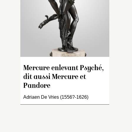
ai
ai
au
es
sa
q
fi
cu
M
ha
Mercure enlevant Psyché,
po
ju
dit aussi Mercure et
et
Pandore
B
Adriaen De Vries (1556?-1626)
I