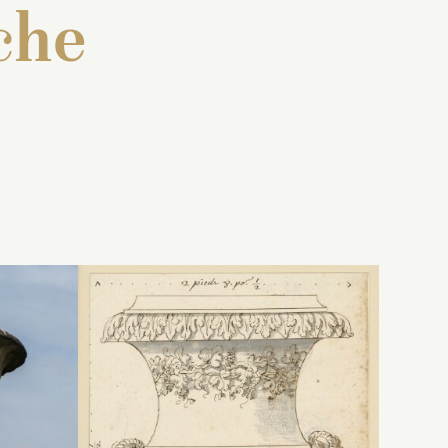
che
:
Inventaire de 1707 :
re
 marbre
« Quatre vazes de marbre
s neuf
blanc de trois pieds neuf
acun,
pouces de haut chacun,