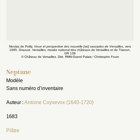
Fermer
Nicolas de Poilly,
Veue et perspective des nouvelle [sic] cascades de Versailles
, vers
1685. Gravure. Versailles, musée national des châteaux de Versailles et de Trianon,
Fermer
Choix du dossier où ajouter la
GR 138
© Château de Versailles, Dist. RMN-Grand Palais / Christophe Fouin
notice
Connexion
Neptune
Nom du dossier
Courriel
Modèle
Sans numéro d’inventaire
Auteur :
Antoine Coysevox (1640-1720)
Mot de passe
1683
Valider
Plâtre