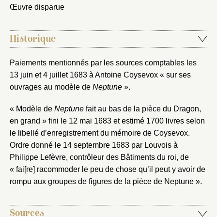
Nouveau dossier
Œuvre disparue
Envoyer
Historique
Vous n'êtes pas encore inscrit ?
Créer un compte
Paiements mentionnés par les sources comptables les
Vous avez oublié votre mot de passe ?
Cliquez ici
Créer et ajouter
13 juin et 4 juillet 1683 à Antoine Coysevox « sur ses
ouvrages au modèle de
Neptune
».
« Modèle de
Neptune
fait au bas de la pièce du Dragon,
en grand » fini le 12 mai 1683 et estimé 1700 livres selon
le libellé d’enregistrement du mémoire de Coysevox.
Ordre donné le 14 septembre 1683 par Louvois à
Philippe Lefèvre, contrôleur des Bâtiments du roi, de
« fai[re] racommoder le peu de chose qu’il peut y avoir de
rompu aux groupes de figures de la pièce de Neptune ».
Sources