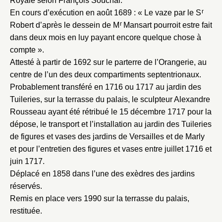
Royale selon François Souchal.
r
Fermer
En cours d’exécution en août 1689 : « Le vaze par le S
r
Robert d’après le dessein de M
Mansart pourroit estre fait
Fermer
Choix du dossier où ajouter la
dans deux mois en luy payant encore quelque chose à
notice
Connexion
compte ».
Attesté à partir de 1692 sur le parterre de l’Orangerie, au
Nom du dossier
Courriel
centre de l’un des deux compartiments septentrionaux.
Probablement transféré en 1716 ou 1717 au jardin des
Tuileries, sur la terrasse du palais, le sculpteur Alexandre
Rousseau ayant été rétribué le 15 décembre 1717 pour la
dépose, le transport et l’installation au jardin des Tuileries
Mot de passe
Valider
de figures et vases des jardins de Versailles et de Marly
et pour l’entretien des figures et vases entre juillet 1716 et
juin 1717.
Déplacé en 1858 dans l’une des exèdres des jardins
Nouveau dossier
réservés.
Remis en place vers 1990 sur la terrasse du palais,
Envoyer
restituée.