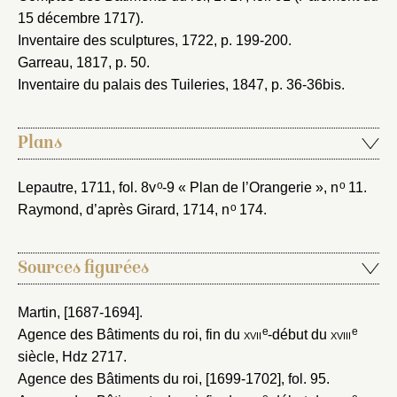
15 décembre 1717).
Inventaire des sculptures, 1722
, p. 199-200.
Garreau, 1817
, p. 50.
Inventaire du palais des Tuileries, 1847
, p. 36-36bis.
Plans
o
o
Lepautre, 1711
, fol. 8v
-9 « Plan de l’Orangerie », n
11.
o
Raymond, d’après Girard, 1714
, n
174.
Sources figurées
Martin, [1687-1694]
.
e
e
Agence des Bâtiments du roi, fin du
xvii
-début du
xviii
siècle
, Hdz 2717.
Agence des Bâtiments du roi, [1699-1702]
, fol. 95.