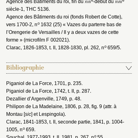
e
e
Agence des Bâtiments du roi, fin du
xvii
-début du
xviii
siècle-1
, THC 5136.
Agence des Bâtiments du roi (fonds Robert de Cotte),
o
vers 1700-2
, n
1632 (25) « Vazes du parterre bas de
l’Orengerie de Versailles / Il y a deux vazes de cette
forme » (microfilm F 002021).
o
Clarac, 1826-1853
, t. II, 1828-1830, pl. 262, n
659/5.
Bibliographie
Piganiol de La Force, 1701
, p. 235.
Piganiol de La Force, 1742
, t. II, p. 287.
Dezallier d’Argenville, 1749
, p. 48.
Philipon de La Madelaine, 1806
, p. 28, fig. 9 (attr. à
Montau [
sic
] et Lespingola).
Clarac, 1841-1853
, t. II, seconde partie, 1841, p. 1004-
o
1005, n
659.
o
Souchal, 1977-1993
, t. II, 1981, p. 267, n
55.