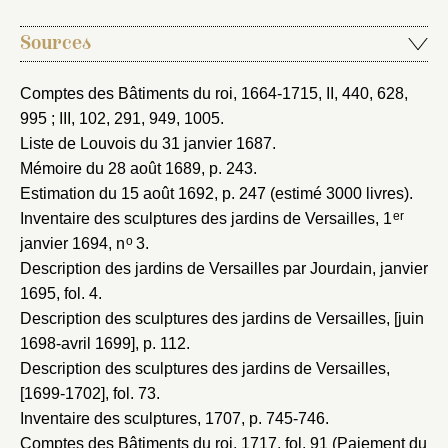
Vous n'êtes pas encore inscrit ?
Créer un compte
Vous avez oublié votre mot de passe ?
Cliquez ici
Sources
Créer et ajouter
Comptes des Bâtiments du roi, 1664-1715
, II, 440, 628,
995 ; III, 102, 291, 949, 1005.
Liste de Louvois du 31 janvier 1687
.
Mémoire du 28 août 1689
, p. 243.
Estimation du 15 août 1692
, p. 247 (estimé 3000 livres).
er
Inventaire des sculptures des jardins de Versailles, 1
o
janvier 1694
, n
3.
Description des jardins de Versailles par Jourdain, janvier
1695
, fol. 4.
Description des sculptures des jardins de Versailles, [juin
1698-avril 1699]
, p. 112.
Description des sculptures des jardins de Versailles,
[1699-1702]
, fol. 73.
Inventaire des sculptures, 1707
, p. 745-746.
Comptes des Bâtiments du roi, 1717
, fol. 91 (Paiement du